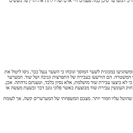
ק. המערער סיכן כמה פעמים חיי אדם ועליו לתת את הדין על מעשים
מרצדס בחוף שמן בחיפה בשעת ערב. הם העמיסו על מכונית שהיתה במקום חלקי חילוף בשווי של למעלה מ- 200 אלף ל"י, ומשהגיעו במכונית לשער המוסך ונוכחו כי השער ננעל כבר, ניסו ליטול את
עתו, שברו 3 משיניו וגרמו לו חתך של 8 ס"מ בקודקודו. לאחר מכן נעצרו ע"י המשטרה. הם הורשעו בעבירה של התפרצות וגניבה ושל שוד. המערער
ענו המערערים כי לא ביצעו עבירת שוד מושלמת, אלא נסיון בלבד, וטענתם נדחתה. אכן,
חוק העונשין עבירת שוד מבוצעת כאשר פלוני גונב דבר ובשעת מעשה או
 שהוטל עליו חמור יותר. מצבם המשפחתי של המערערים קשה, אך לעומת