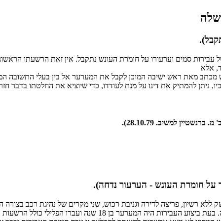
קבל).
 על תנאי, בשל עבירות סמים וערעורו על חומרת העונש נתקבל. אין זאת הרשעתו 
, אלא
 מכתב מאת ראש ישיבה המוכן לקבל את המערער אל בין בעלי התשובה המסת
 ניתן להמתיק את דינו על מנת לעודדו, כדי שיוציא את החלטתו בדבר חזר
שטיין למשיב. 28.10.79).
 על חומרת העונש - הערעור נדחה).
א רשיון, פריצה לדירה וגניבת רכוש, שני מקרים של נהיגת רכב בצורה המס
הוטל על המערער עונש של 5 שנים מאסר והערעור על חומרת העונש נדח