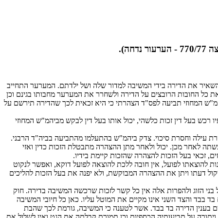
ה).
 והשאיר את הדירה בידי המשיבה למדור שלה ושל ילדתם. המערער התחייב
ת כל החובות הרובצים על הדירה ולשחרר את המערער מחבותו בגינם וכן
המ"ש המחוזי תביעה לפס"ד הצהרתי כי היא זכאית לכך שהדירה תירשם על
ו רכש בעל דין זכות כלשהי, יכול אותו בעל דין לבקש מביהמ"ש המחוזי
רת עילה וחסרת סיכוי. צדק ביהמ"ש בהתעלמו מהתביעה בביה"ד הרבני.
 לאחר מכן. יכול ולאחר מתן ההצהרה מתבטלת הזכות כדין ואזי
ים, זכאי בעל הזכות להצהרה שהזכות קיימת בידיו.
ות להוצאתו לפועל, אין חובה ללכת להוצאה לפועל דוקא, ואפשר לנקוט
קול דעתו ויתן את ההצהרה המבוקשת, ולא יפנה את בעל הזכות להליכים
ני הזוג ולהפרות אלה אין כל קשר לזכות שרכשה המשיבה בדירה. חוק
בד בבד והצד השני אינו מקיים את המוטל עליו. כאן כל חיובי המשיבה
ים בענין הדירה בד בבד. אשר לטענה כי המשיבה, גורמת לכך שהבת
יתורה על תביעותיה הכספיות וכן תמורת קבלתה את הגט ואין לשלול את