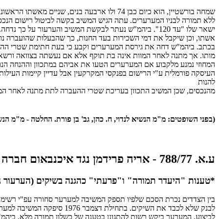
ללא תמורה לבניו המערערים. עתה הגיש המשיב בקשה לביטול רישום הנכסי
ישאר שלו "עד 120". ביהמ"ש נעתר לבקשת המשיב והערעור 
אשתו, וכן שיקבל את דמי השכירות בעד החנות, כך שהבעלות שהועברה נ
בכתב. ביהמ"ש דחה את גירסת המערערים וקבע כי בעת חתימת שטרי ההעבר
מותו. אך מתנה לאחר המוות אינה בת תוקף אלא אם נעשתה בצוואה ורשאי
המחוזי נמנע מלקבוע אם המערערים הטעו את אביהם במתכוון וההנחה הנוח
העיסקה פורמלית ע"י הרישום בפנקסי המקרקעין אבל עדיין קיימות העילות
להנות
מהנכסים, שכן המשיב התכוון בעריכת שטרי ההעברה לתת מתנה לאחר המוות,
(בפני השופטים: מ"מ הנשיא לנדוי, ח. כהן, גב' בן פורת. החלטה - מ"מ הנשיא לנדוי. 9
ע.א. 788/77 - אריה פרידמן נגד איכנבאום חברה למסחר ולהשקעות בע"מ
*טענות "היעדר תמורה" ו"פרעתי" כהגנה בשיקים (הערעור נ
לבנק שלא לכבד את השיקים.
לביצוע. המערער ביקש רשות להתגונן בטענה של כשלון תמורה מלא. ביהמ"ש