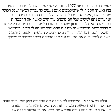
שמחה בורשטיין, הוא כיום כבן 74 ולו ארבעה בנים, שניים מאשתו הראשונה שנספתה בשואה, ושניים, המערערים, מאשתו הנוכחית. בשם המשיב היו רשומים בית וחנות, וביוני 1977 חתם על שני שטרי מכר להעברת הנכסים
יו ואשתו הסבירו לו שהמסמכים אינם נוגעים להעברת רכושו ושכל רכושו
 פי שטרי המכר, אלא שהובטח לו כי שמורה לו זכות המגורים בדירה עם
ערערים נתנו למשיב אבל הם מוכנים עוד היום לאשר את ההבטחות
רתו, ושבהתאם לכך התכוון שהנכסים יועברו למערערים במתנה רק לאחר
יו בדבר כוונת המשיב שתאמה את ההבטחות שניתנו לו בע"פ. ביהמ"ש
יסקה וטעות כזו יכולה להיות עילה לביטול העיסקה. אמנם הושלמה
ן אפשרות לתקן כיום את הטעות ע"י מתן הבטחה בכתב למשיב כי ימשיך
בין הצדדים נכרת הסכם שלפיו תספק המשיבה למערער סחורה עפ"י רשימה שהוסכם עליה. המערער הוציא למשיבה שיקים דחויים החל בספטמבר 1976 וכלה במאי 1977. המשיבה לא סיפקה את הסחורה בזמן והמערער הורה
רער במזומנים למשיבה. למרות זאת הגישה המשיבה את כל השיקים שניתנו ע"י המערער
, ואין זו טענת הגנה טובה עפ"י שטר, אלא אם כן קביעת חלקה של