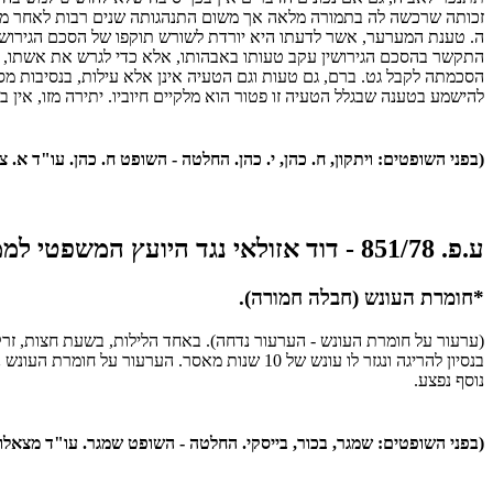
זכותה שרכשה לה בתמורה מלאה אך משום התנהגותה שנים רבות לאחר מכ
ה. טענת המערער, אשר לדעתו היא יורדת לשורש תוקפו של הסכם הגירושין,
התקשר בהסכם הגירושין עקב טעותו באבהותו, אלא כדי לגרש את אשתו, וא
להישמע בטענה שבגלל הטעיה זו פטור הוא מלקיים חיוביו. יתירה מזו, אין
(בפני השופטים: ויתקון, ח. כהן, י. כהן. החלטה - השופט ח. כהן. עו"ד א. צפת למ
ע.פ. 851/78 - דוד אזולאי נגד היועץ המשפטי לממשלה
*חומרת העונש (חבלה חמורה).
(ערעור על חומרת העונש - הערעור נדחה). באחד הלילות, בשעת חצות, זרק
בנסיון להריגה ונגזר לו עונש של 10 שנות מא
נוסף נפצע.
(בפני השופטים: שמגר, בכור, בייסקי. החלטה - השופט שמגר. עו"ד מצאלווה למערע