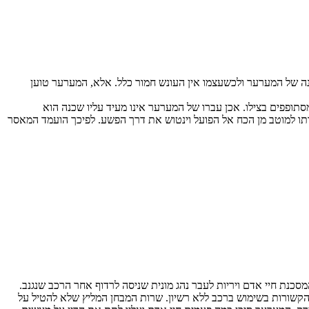
הראשונה של המערער ולכשעצמו אין העונש חמור כלל. אלא, המערער טוען
ופפים בצילו. אכן עברו של המערער אינו מעיד עליו שכנה הוא
תו למוטב מן הכח אל הפועל וינטוש את דרך הפשע. לפיכך הועמד המאסר
כנת חיי אדם ויריות לעבר נהג מונית שניסה לרדוף אחר הרכב שנגנב.
ה. בעת ביצוע העבירות היה המערער בן 18 שנה ועברו הפלילי כולל הרשעות הקשורות בשימוש ברכב ללא רשיון. שרות המבחן המליץ שלא להטיל על