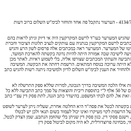
*הגשת בקשה לרשות ערעור לבימ"ש מחוזי כשצריך היה להגיש ערעור לשופט שלום על החלטת הרשם.(ערעור על פס"ד ביהמ"ש המחוזי בת"א בהמ' 4134/78 - הערעור נתקבל פה אחד והוחזר לבימ"ש השלום ברוב דעות
שהגיש המערער כעו"ד לרשם המקרקעין היה אי דיוק וניתן לראות בהם
בים לרשם המקרקעין בנתניה עם עותקים לנציב תלונות הציבור וחברת
יטו של המערער. המערער ראה במכתבים אלה פרסום לשון הרע והגיש
רכת מועד, היא לא הופיעה לישיבה שבה אמורה היתה להיות נדונה בקשתה להארכת המועד,
ב את המערערת בתשלום סך 50 אלף ל"י. פסה"ד ניתן על סמך פרשת התביעה והעתקי המכתבים שצורפו אליה, בלי לשמוע ראיות. לאתר מכן
ו לא היתה ערוכה בנוסח המתאים. הרשמת דחתה את הבקשה. המשיבה
חזיר את הענין לבימ"ש השלום לדיון ולמשיבה ניתנה רשות להגיש כתב
שמת אילו הלכה המשיבה בדרך הנכונה, למרות שללא ספק התרשלה לא
במעט ואף זלזלה בהליכי ביהמ"ש, והיה מקום להסתפק בפסיקת הוצאות בסכום מתאים לזכות המערער. קשה להתעלם מן העובדה שלמערער נפסק סכום של 50 אלף ל"י בתוספת ריבית והוצאות על סמך כתב התביעה ללא כל
זאת אל, להם לבתי המשפט, בהיעדר כתב הגנה, לתת פסק דין עפ"י כתב
 בקשתה לבטל את פסה"ד היא החלטה אחרת, שעליה ניתן לערער לשופט
רשמת לקוי מעיקרו ואינו יכול לעמוד בשום תנאי ולכן יש לבטלו
שנם פסקי דין, כגון פסק דין שניתן בלי שהוזמן הנתבע, שמן הצדק לבטל,
בחינה פרוצדורלית, לא היה מקום לביטול פסק דין