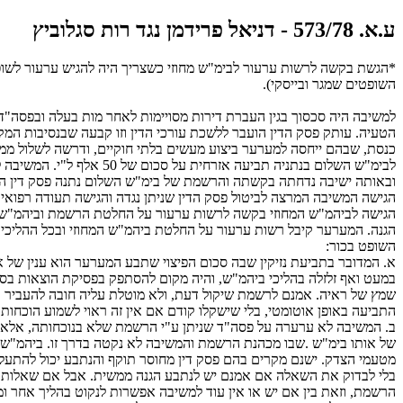
ע.א. 573/78 - דניאל פרידמן נגד רות סגלוביץ
השופטים שמגר ובייסקי).
למשיבה היה סכסוך בגין העברת דירות מסויימות לאחר מות בעלה ובפסה"ד
הטעיה. עותק פסק הדין הועבר ללשכת עורכי הדין וזו קבעה שבנסיבות ה
כנסת, שבהם ייחסה למערער ביצוע מעשים בלתי חוקיים, ודרשה לשלול ממ
לבימ"ש השלום בנתניה תב
הגישה המשיבה המרצה לביטול פסק הדין שניתן נגדה והגישה תעודה רפו
הגישה לביהמ"ש המחוזי בקשה לרשות ערעור על החלטת הרשמת וביהמ"ש הח
הגנה. המערער קיבל רשות ערעור על החלטת ביהמ"ש המחוזי ובכל ההליכים 
השופט בכור:
א. המדובר בתביעת נזיקין שבה סכום הפיצוי שתבע המערער הוא ענין של
שמץ של ראיה. אמנם לרשמת שיקול דעת, ולא מוטלת עליה חובה להעביר א
התביעה באופן אוטומטי, בלי שישקלו קודם אם אין זה ראוי לשמוע הוכחות 
ב. המשיבה לא ערערה על פסה"ד שניתן ע"י הרשמת שלא בנוכחותה, אל
של אותו בימ"ש .שבו מכהנת הרשמת והמשיבה לא נקטה בדרך זו. ביהמ"ש המ
מטעמי הצדק. ישנם מקרים בהם פסק דין מחוסר תוקף והנתבע יכול להתעלם ממ
בלי לבדוק את השאלה אם אמנם יש לנתבע הגנה ממשית. אבל אם שאלות אל
הרשמת, וזאת בין אם יש או אין עוד למשיבה אפשרות לנקוט בהליך אחר ו