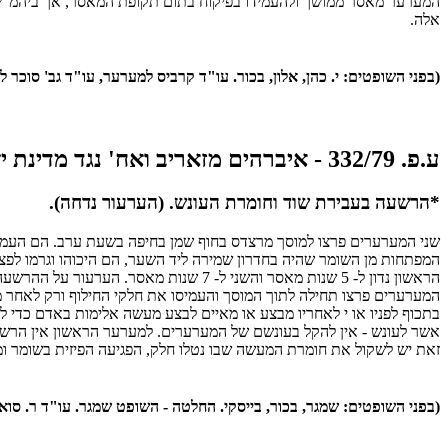
המערער מאסר ממושך ולהעמידו בפיקוח בתום תקופת המאסר, אך ביהמ"ש ה
אלה.
(בפני השופטים: י. כהן, אלון, בכור. עו"ד קרביס למערער, עו"ד גב' סוכר למשיבה. 9
ע.פ. 332/79 - איברהים מזאריב ואח' נגד מדינת ישראל
*הרשעה בעבירת שוד וחומרת העונש. (הערעור נדחה).
הראשון נדון ל- 5 שנות מאסר והשני ל- 7
המערערים פרצו תחילה לתוך המוסך והעמיסו את חלקי החילוף ורק לאחר מכ
בתכוף לפניו או י לאחריו מבצע או מאיים לבצע מעשה אלימות באדם כדי להש
אשר לעונש - אין להקל בעונשם של המערערים. למערער הראשון אין הרשע
זאת יש לשקול את חומרת המעשה שבו נטלו חלק, הפגיעה הפיזית בשומר ו
(בפני השופטים: שמגר, בכור, בייסקי. החלטה - השופט שמגר. עו"ד ר. סואן למערע