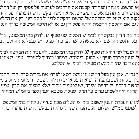
דר הגנה דינם לגבי ערעור כפסקי דין של ביהמ"ש שבו משמש הרשם. לכן פסקי ד
ש הרשם. מאחר והפקודה קבעה את הדרכים לערעור על פסקי דין ועל הח
מת שחייב אותה בתשלום הפיצויים, אלא הגישה בקשת רשות ערעור על הה
נה היא שעל כל החלטה של הרשם בבקשה לביטול פסק דינו, בין אם החליט ל
 גם אם החלטת הרשמת היתה פסק דין גם אז לא הלכה המשיבה בדרך הנכונ
ד. (דעת מיעוט). המשיבה טענה כי לחילופין היה צריך ב
 על החלטת הרשם ולא בקשה לרשות ערעור. לפיכך יש לבטל את החלטת ביה
משהובאה הבקשה לרשות ערעור בפני ביהמ"ש המחוזי, שלא כדין, רשאי היה לפעול לפ
המחוזי בקשה לרשות לערער ולא ערעור, לא היה בה כדי לחרוץ את גורלו של הענין לצורך סעיף
צריכה להיות מוגשת מעיקרו לבימ"ש השלום.
עו"ד. אכן אין בעל דין שאינו מיוצג רשאי לפרוץ את גדרות סדרי הדין הקבו
ון סירוב להתחשב בתעודה רפואית על אי יכולת להתייצב לדיון מחמת מחלה,
לפצות בכסף על דחיית ישיבה, יש לפעמים מקום שלא למצות את הדין. עפ"י 
 הראוי היה לשמוע עדים על הנזק. לפיכך, משבא הענין לפני ביהמ"ש המח
שלביהמ"ש המחוזי לא היתה סמכות להיזקק לבקשת
 לעשות שימוש בסעיף 37 ולהעביר את התהליך לשופט בימ"ש השלום, אגב הערה שניתן לראות בבקשת