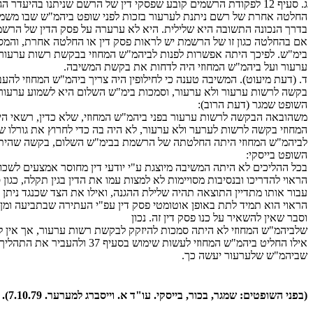
ג. סעיף 12 לפקודת הרשמים קובע שפסקי דין של הרשם שניתנו בהיע
החלטה אחרת של רשם ניתנת לערעור בזכות לפני שופט ביהמ"ש שבו משמ
בדרך הנכונה התשובה היא שלילית. היא לא ערערה על פסק הדין של הרש
אם בהחלטה כגון זו של הרשמת יש לראות פסק דין או החלטה אחרת, והמסק
בימ"ש. לפיכך היתה אפשרות לפנות לביהמ"ש המחוזי בבקשת רשות ערעור.
ערעור ועל ביהמ"ש המחוזי היה לדחות את בקשת המשיבה.
בקשה לרשות ערעור ולא ערעור, וסמכות בימ"ש השלום היא לשמוע ערעור
השופט שמגר (דעת הרוב):
לביהמ"ש המחוזי היתה החלטתה של הרשמת בבימ"ש השלום, בקשה שהיתה 
השופט בייסקי:
בכל ההליכים לא היתה המשיבה מיוצגת ע"י יודעי דין מחוסר אמצעים לשכור 
הראוי להדריכו ובנסיבות מסויימות לא למצות עמו את הדין בגין תקלה, כג
עבור אותו מתדיין התוצאה תהיה שלילת ההגנה, ואילו את הצד שכנגד ניתן 
הראוי הוא תמיד לתת באופן אוטומטי פסק דין עפ"י העתירה שבתביעה ומן
וסבר שאין להשאיר על כנו פסק דין זה. נכון
אילו החליט ביהמ"ש המחוזי
שביהמ"ש שלערעור יעשה כך.
(בפני השופטים: שמגר, בכור, בייסקי. עו"ד א. וייסברג למערער. 7.10.79).