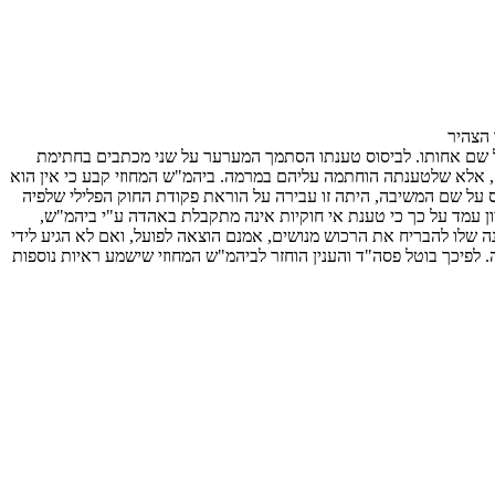
על שם אחותו. לביסוס טענתו הסתמך המערער על שני מכתבים בחתימת
 אלא שלטענתה הוחתמה עליהם במרמה. ביהמ"ש המחוזי קבע כי אין הוא
 על שם המשיבה, היתה זו עבירה על הוראת פקודת החוק הפלילי שלפיה
ון עמד על כך כי טענת אי חוקיות אינה מתקבלת באהדה ע"י ביהמ"ש,
רצה. לא ברור מכך אם הכוונה שלו להבריח את הרכוש מנושים, אמנם הוצאה לפועל, ואם לא הגיע לידי
פיכך בוטל פסה"ד והענין הוחזר לביהמ"ש המחוזי שישמע ראיות נוספות