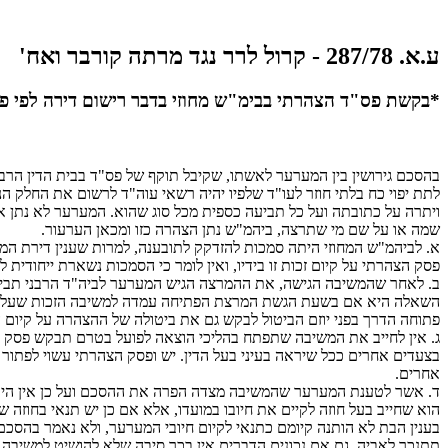
ע.א. 287/78 - קרול לרר נגד מרתה קורבר ואח'
*בקשת פס"ד הצהרתי בבימ"ש מחוזי בדבר רישום דירה לפי פס"ד בי"ד רב
בהסכם גירושין בין המערער לאשתו, שקיבל תוקף של פס"ד בבית הדין הרב
לתת יפוי כח בלתי חוזר לעו"ד שלפיו יהיה רשאי עוה"ד לרשום את החלק 
ויתרה על כתובתה ועל כל תביעה כספית מכל סוג שהוא. המערער לא נתן א
שמה או על שם מי שתרצה, ביהמ"ש נתן הצהרה כזו ומכאן הערעור.
א. לביהמ"ש המחוזי היתה סמכות להזדקק לתובענה, למרות שענין דירת המגורי
פסק הצהרתי על קיום זכות זו בידיו, ואין לומר כי הסמכות נשארת ייחודית לע
ב. לאחר שהמשיבה הגישה, את ההמרצה הגיש המערער לביה"ד הרבני תביעה 
השאלה היא אם בשעת הגשת המרצת הפתיחה עמדה למשיבה הזכות שעל קיו
פתוחה הדרך בפני יוזם הביטול לבקש גם את ביטולה של ההצהרה על קיום הזכ
ג. אין לחייב את המשיבה שתפתח בהליכי הוצאה לפועל בטרם תבקש פסק הצהר
בצעדים אחרים ככל שיראה בעיני בעל הדין. יש ופסק הצהרתי עשוי לפתור 
אחרים.
ד. אשר לטענת המערער שהמשיבה מצדה הפרה את ההסכם ועל כן אין היא ז
הוא שחייב בעל חוזה לקיים את חיובו במועדו, אלא אם כן יש תנאי בחוזה ש
בענין הבת לא הותנה קיומם כתנאי לקיום חיובי המערער, ולא נאמר בהסכם
תתנכר לאביה, גם אם נכונים הדברים אין בכך סיבה שלא להושיט למשיבה