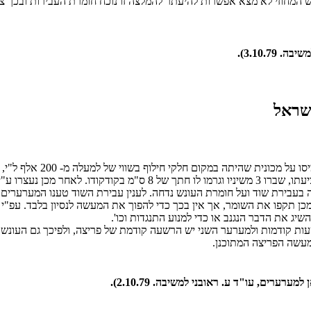
מחוזי לא מצא אפשרות להיעתר להמלצה זו נוכח חומרת העבירות ובכך צד
3.10.7).
שני המערערים פרצו למוסך 
המפתחות מן השומר שהיה בחדרון שמירה ליד השער, הם היכוהו וגרמו לפצי
 שנות מאסר. הערעור על ההרשעה בעבירת שוד ועל חומרת העונש נדחה. לענין עבירת השוד ט
ן תקפו את השומר, אך אין בכך כדי להפוך את המעשה לנסיון בלבד. עפ"י 
יג את הדבר הנגנב או כדי למנוע התנגדות וכו'.
ות קודמות ולמערער השני יש הרשעה קודמת של פריצה, ולפיכך גם העונש
מעשה הפריצה המתוכנן.
רים, עו"ד ע. ראובני למשיבה. 2.10.79).