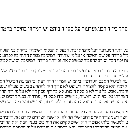
ני.(ערעור על פס"ד ביהמ"ש המחוזי בחיפה בהמרצה 770/77 - הערעור נדח
ני, ויתר המערער "על מחצית זכות הבעלות הבלתי רשומה" בדירת בני הזוג
הנ"ל בדירה על שם האשה או על מי שתורה. המשיבה מצדה התחייבה לפרוע א
ת יפוי הכח וסירב להעביר למשיבה את זכויותיו בדירה. המשיבה הגישה לבי
ם היה כרוך בענין הגירושין בבית הדין הרבני. משנתן בי"ד רבני פס"ד שלפי
ולמי עד בידי ביה"ד הרבני.
לביטול הסכם הגירושין. ביהמ"ש המחוזי חווה דעתו כי תביעת הביטול חס
מה היא בקשה להצהיר, השופט לא צריך היה להתחשב בשום פעולה שנעשתה
ות. אבל, כל עוד לא בוטלה הזכות, לא בתוקף פסק דין ולא על פי דיני החוז
תי על זכויותיה. ראשית, מי שיש בידו פסק דין, פתוחות בפניו דרכים שונ
את הבעיה על הדרך היעילה והנוחה והזולה ביותר, ואזי ישתמש ביהמ"ש בשי
כאית לסעד הצהרתי - כל ההפרות הנטענות נגד המשיבה נוגעות לבתם של ב
הצד השני צריך לקיים חיובו שלו תחילה, או שעל הצדדים לקיים את חיוביהם 
, ולמעשה בלתי אפשרי הוא, שיש לקיים את החיובים בענין הבת ואת החיוב
 את הסעד ההצהרתי המבוקש. היא רכשה את הזכויות על פי ההסכם תמורת ו