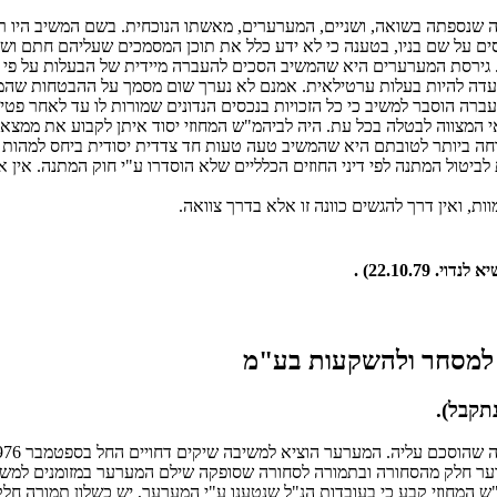
ם על שם בניו, בטענה כי לא ידע כלל את תוכן המסמכים שעליהם חתם ושבנ
על כך נדחה. גירסת המערערים היא שהמשיב הסכים להעברה מיידית של הבעלות על
ועדה להיות בעלות ערטילאית. אמנם לא נערך שום מסמך על ההבטחות שהמ
ה הוסבר למשיב כי כל הזכויות בנכסים הנדונים שמורות לו עד לאחר פטי
 המצווה לבטלה בכל עת. היה לביהמ"ש המחוזי יסוד איתן לקבוע את ממצא
ה ביותר לטובתם היא שהמשיב טעה טעות חד צדדית יסודית ביחס למהות הע
 לביטול המתנה לפי דיני החוזים הכלליים שלא הוסדרו ע"י חוק המתנה. אי
 ואין דרך להגשים כוונה זו אלא בדרך צוואה.
22.10.7) .
תקבל).
 בתחילת דצמבר 1976 סיפקה המשיבה למערער חלק מהסחורה ובתמורה לסחורה שסופקה שילם המע
 המחוזי קבע כי בעובדות הנ"ל שנטענו ע"י המערער, יש כשלון תמורה חלקי