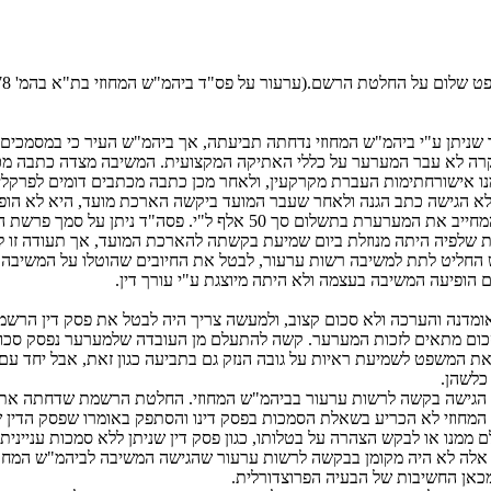
 שניתן ע"י ביהמ"ש המחוזי נדחתה תביעתה, אך ביהמ"ש העיר כי במסמכים 
מקרה לא עבר המערער על כללי האתיקה המקצועית. המשיבה מצדה כתבה מכת
נו אישורחתימות העברת מקרקעין, ולאחר מכן כתבה מכתבים דומים לפרקל
יעה אזרחית על סכום של 50 אלף ל"י. המשיבה לא הגישה כתב הגנה ולאחר שעבר המועד ביקשה הא
ובאותה ישיבה נדחתה בקשתה והרשמת של בימ"ש השלום נתנה פסק דין המחיי
אית שלפיה היתה מנוזלת ביום שמיעת בקשתה להארכת המועד, אך תעודה ז
ליט לתת למשיבה רשות ערעור, לבטל את החיובים שהוטלו על המשיבה ולה
הופיעה המשיבה בעצמה ולא היתה מיוצגת ע"י עורך דין.
 אומדנה והערכה ולא סכום קצוב, ולמעשה צריך היה לבטל את פסק דין הר
ת המשפט לשמיעת ראיות על גובה הנזק גם בתביעה כגון זאת, אבל יחד עם 
כלשהן.
א הגישה בקשה לרשות ערעור בביהמ"ש המחוזי. החלטת הרשמת שדחתה את
חוזי לא הכריע בשאלת הסמכות בפסק דינו והסתפק באומרו שפסק הדין של ה
נו או לבקש הצהרה על בטלותו, כגון פסק דין שניתן ללא סמכות עניינית, וי
ה לא היה מקומן בבקשה לרשות ערעור שהגישה המשיבה לביהמ"ש המחוזי, מ
מכאן החשיבות של הבעיה הפרוצדורלית.