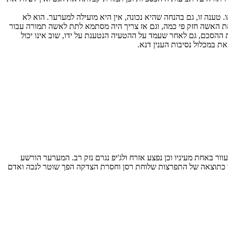
טענה זו, גם בהנחה שהיא נכונה, אין היא מועילה למערער. הוא לא
את האשה חזק פי כמה, וגם אז צריך היה מסתמא לתת לאשה תמורה עבור
סיבות מסויימות, לבטל את החוזה, ומשישב המערער 10 שנים ולא עשה דבר לבטל את ההסכם, גם לאחר שעמד על ההטעיה הנטענת על ידו, שוב אינו יכול
ת במכלול נסיבות הענין דנא.
ר באחת מעיניו וכן נפצע אזרח ולג'יפ נגרם נזק רב. המערער הורשע
 לאחרונה, כאשר כתוצאה של התפרצות שלוחת רסן וחסרת הצדקה הפך שוטר לנכה ואדם