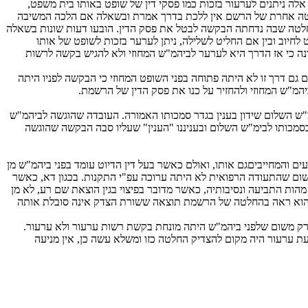
ין אלה ניתנים לערעור בזכות כמו פסקי דין של שופט באותו בית משפט,
לטה אחרת של הרשם אין ללכת בדרך אמרת ובשאלה אם הלכה המשיבה
חלטה שבה נדחתה הבקשה לבטל את פסק הדין. הובעו דעות שונות בשאלה
חיוב ובין אם החליט לשלילה, ניתן לערער בזכות לשופט של אותו
ה כי אז הדרך היא לערער לביהמ"ש המחוזי ולא להגיש בקשה לרשות
יהמ"ש המחוזי להעביר את הדיון בבקשתה לבימ"ש השלום לפי סעיף 37 לחוק בתי המשפט, ואולם גם דרך זו לא היתה פתוחה בפני השופט המחוזי כי הבקשה לפניו היתה
מ"ש המחוזי ולהחזיר על כנו את פסק הדין של הרשמת.
י הוראות סעיף 37 לחוק בתי המשפט, ולהעביר את הבקשה לבימ"ש השלום שידון בענין בגדר סמכותו האמורה. העובדה שהוגשה לביהמ"ש
 37 לחוק. ביהמ"ש המחוזי מוסמך להעביר "ענין" שאינו בסמכותו לבימ"ש השלום ובעניננו "הענין" שעליו סבה הבקשה שהוגשה
עים והמחייביםגם אותו, ואולם כאשר בעל דין הדיוט עומד בפני ביהמ"ש מן
 משום שהתעודה הרפואית לא היתה ערוכה עפ"י התקנות. בכגון דא, כאשר
מהות התביעה ונסיבותיה, כאשר מדובר בפיצוי בגין הוצאת שם רע, לא מן
וזי הוא ראה בהחלטה של הרשמת תוצאה ששורת הצדק אינה סובלת אותה
 רשות ערעור, אך אין למנוע העברת הענין לשופט בימ"ש השלום מכח סעיף 37 לחוק בתי המשפט, רק משום שלפני ביהמ"ש היתה מונחת בקשת רשות ערעור ולא ערעור.
 רשות ערעור כהודעת ערעור היה מקום להצדיק החלטה כזו ומשלא עשה כן, אין מניעה