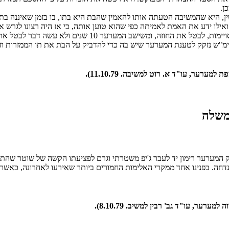
ן.
 היא שהמשיבה הטעתה אותו להאמין שהבת היא בתו, בו בזמן שאיננה בתו. 
ילו ידע את האמת לאמיתה כפי שהוא טוען אותה, כי אז היה רצונו לגרש 
הסכמתה לקבל גט. ברם, גם טעות וגם הטעיה אינן אלא עילות, בנ
 בימ"ש נזקק לטענת המערער שיש בה כדי להדביק על הבת את תו הממזרות וזא
ערער, עו"ד א. רוט למשיבה. 11.10.79).
 המערער רימון יד לעבר ג'יפ משטרתי וגרם לפציעתו הקשה של שוטר שהתעוו
סר. הערעור על חומרת העונש נדחה. בפנינו אחד ממקרי האלימות החמורים ביותר שאירעו
ר, עו"ד גב' רבין למשיב. 8.10.79).