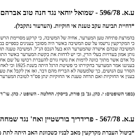
ע.א. 596/78 - שמואל יוחאי נגד חנה טוב אברהם ואח'
*דחיית תביעה עקב טענת אי חוקיות. (הערעור נתקבל).
בהמרצת פתיחה טען המערער, אחיה של המשיבה, כי קרקע מסויימת הרשומה על שם המשיבה משנת 1948, שייכת ל
כי המקרקעין נרשמו על שם המשיבה באשר היה מסובך בענינים כספיים במ
המשיבה שבהם אישרה שהמערער הוא בעל הנכס הנ"ל. המשיבה טענה תחילה
נותן אמון בעדויות בעלי הדין, וכי יש לדחות את בקשת המערער באשר הת
כל אדם אשר מתוך כוונה לרמות את נושיו גורם להעברת רכושו על שם אחר 
בעניננו אמר
הסדר עם הנושים, כך שלמעשה לא הבריח מהם דבר, ואז אין לקבל את טענת
בענין אי החוקיות ואם תדחה טענת אי החוקיות ינתן פס"ד לטובת המערער.
(בפני השופטים: י. כהן, גב' בן פורת, בייסקי. החלטה - השופט י. כהן. עו"ד ש. אי
ע.א. 567/78 - פרידריך בורשטיין ואח' נגד שמחה בורשטיין
*ביטול העברת מקרקעין מאב לבניו כשכוונת האב היתה לתת מ