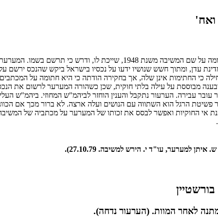
ו, ודרש כי תרשם בשמו. המערער הצהיר
דינת עדן, ומתוך חשש שנושיו ידעו על נכסיו בישראל ביקש שהנכס ירשם 
 כי החתימות אינן שלה, אך בחקירה הודתה כי היא חתומה על המכתבים,
ובענה מבוססת על עילה בלתי חוקית, שכן כשהורה המערער לרשום את הנכס
עובר עבירה. הערעור נתקבל והענין הוחזר לביהמ"ש המחוזי. ביהמ"ש העלי
 המערער בחקירתו כי פשיטת הרגל היתה בשנת 1925 וכי לאחר פשיטת הרגל הוא השתווה עם הנושים ועלה א
 אי החוקיות ואפשר לבסס את זכותו של המערער על מכתביה של המשיבה. ל
תן למערער, עו"ד י. הירש למשיבה. 27.10.79).
תנה לאחר המוות. (הערעור נדחה).