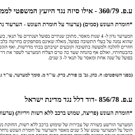
ע.פ. 360/79 - אילו סיזה נגד היועץ המשפטי לממשלה
*חומרת העונש (סמים) (ערעור על חומרת העונש - הערעור נת
המערער נדון ל- 4 שנות מאסר, מתוכן שנתיים בפועל ושנתיים
שהוא נמנה על בעלי התשובה בפועל, מאלה שאינם מסתפקים בחרטה בלבד
חוזרים להלכה ולמעשה בתשובה וקובעים ישיבתם בבתי מדרשות, ואף הוגש
בהבטחותיו, ואולם אף בהנחה שעד כה טרם הצליח המערער לשפר את דרכיו,
בפועל על שנה אחת ומאסר על תנאי ל- 3 שנים.
(בפני השופטים: ח. כהן, גב' בן פורת, ברק. עו"ד מ. סומך למערער, עו"ד גב' מ. ברנ
ע.פ. 856/78 -דוד דלל נגד מדינת ישראל
*חומרת העונש (פריצה, שמוש ברכב ללא רשות ויריות) (ערעור
המערער הורשע בשורה של עבירות של שימוש ברכב ללא רשות, החזקת נשק לל